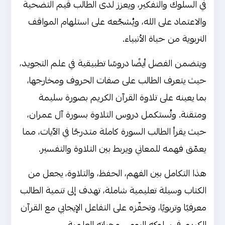
في السلوك والتفكير، ويعزز لدى الطالب قيم التضحية
والاعتماد على الله، ويُشجّعه على استلهام المواقف
التربوية من حياة الأنبياء.
ويتضمن الفصل أيضًا دروسًا تطبيقية في علم التجويد،
حيث يتعرف الطالب على صفات الحروف ومخارجها،
بما يعينه على تلاوة القرآن الكريم بصورة سليمة
ومتقنة. وتُستكمل دروس التلاوة بسورة آل عمران،
حيث يقرأ الطالب السورة كاملة متدرجًا في الآيات، مما
يعمّق فهمه للمعاني ويربط بين التلاوة والتفسير.
هذا التكامل بين الفهم، الحفظ، والتلاوة، يجعل من
الكتاب وسيلة تعليمية شاملة، تهدف إلى تنمية الطالب
معرفيًا وتربويًا، وتحفّزه على التفاعل الإيجابي مع القرآن
الكريم في سلوكه اليومي وحياته العلمية.