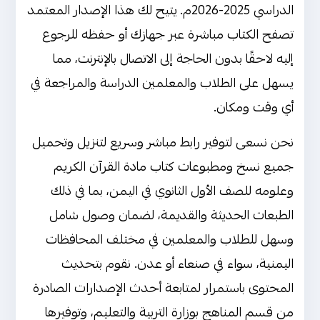
الدراسي 2025-2026م. يتيح لك هذا الإصدار المعتمد
شرح وتحليل مبسط لمحتوى كتاب القرآن
تصفح الكتاب مباشرة عبر جهازك أو حفظه للرجوع
الكريم وعلومه للصف الأول ثانوي اليمن
إليه لاحقًا بدون الحاجة إلى الاتصال بالإنترنت، مما
تحليل الفصل الدراسي الأول: بناء
يسهل على الطلاب والمعلمين الدراسة والمراجعة في
أساس راسخ للإيمان وتنمية الوعي
أي وقت ومكان.
القرآني
نحن نسعى لتوفير رابط مباشر وسريع لتنزيل وتحميل
تحليل الفصل الدراسي الثاني: التعرف
جميع نسخ ومطبوعات كتاب مادة القرآن الكريم
على صفات الحروف ومخارجها وتلاوة
وعلومه للصف الأول الثانوي في اليمن، بما في ذلك
متدرجة لسورة آل عمران
الطبعات الحديثة والقديمة، لضمان وصول شامل
رابط تحميل وتنزيل كتاب القرآن الكريم
وسهل للطلاب والمعلمين في مختلف المحافظات
وعلومه للصف الأول ثانوي اليمن
اليمنية، سواء في صنعاء أو عدن. نقوم بتحديث
تحميل كتاب القرآن الكريم وعلومه
المحتوى باستمرار لمتابعة أحدث الإصدارات الصادرة
للصف الأول ثانوي الصادر من وزارة
من قسم المناهج بوزارة التربية والتعليم، وتوفيرها