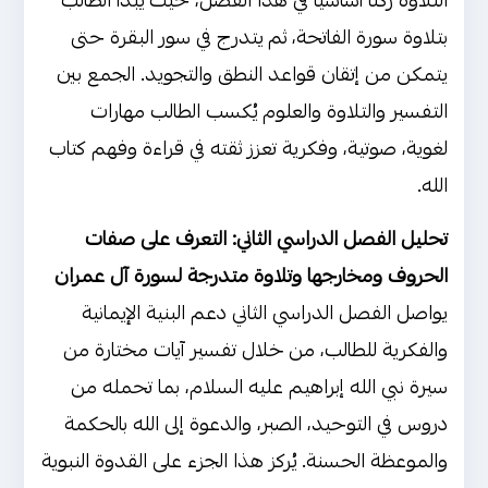
التلاوة ركنًا أساسيًا في هذا الفصل، حيث يبدأ الطالب
بتلاوة سورة الفاتحة، ثم يتدرج في سور البقرة حتى
يتمكن من إتقان قواعد النطق والتجويد. الجمع بين
التفسير والتلاوة والعلوم يُكسب الطالب مهارات
لغوية، صوتية، وفكرية تعزز ثقته في قراءة وفهم كتاب
الله.
تحليل الفصل الدراسي الثاني: التعرف على صفات
الحروف ومخارجها وتلاوة متدرجة لسورة آل عمران
يواصل الفصل الدراسي الثاني دعم البنية الإيمانية
والفكرية للطالب، من خلال تفسير آيات مختارة من
سيرة نبي الله إبراهيم عليه السلام، بما تحمله من
دروس في التوحيد، الصبر، والدعوة إلى الله بالحكمة
والموعظة الحسنة. يُركز هذا الجزء على القدوة النبوية