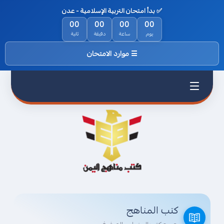
✅ بدأ امتحان التربية الإسلامية - عدن
الرئيسية
00
00
00
00
يوم
ساعة
دقيقة
ثانية
من نحن
☰ موارد الامتحان
السياسة
والخصوصية
اتفاقية
الاستخدام
اتصل بناء
كتب المناهج