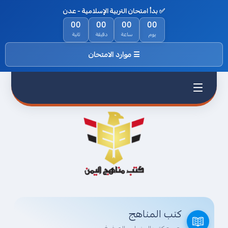
✅ بدأ امتحان التربية الإسلامية - عدن
الرئيسية
00
00
00
00
يوم
ساعة
دقيقة
ثانية
من نحن
☰ موارد الامتحان
السياسة
والخصوصية
اتفاقية
الاستخدام
اتصل بناء
كتب المناهج