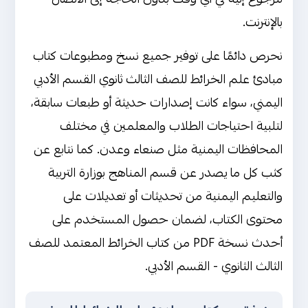
الأدبي اليمن
بالإنترنت.
فهم المفاهيم الجغرافية وتطور علم
نحرص دائمًا على توفير جميع نسخ ومطبوعات كتاب
الخرائط
مبادئ علم الخرائط للصف الثالث ثانوي القسم الأدبي
تمثيل البيانات والتمكن من مهارات
اليمني، سواء كانت إصدارات حديثة أو طبعات سابقة،
قراءة الخرائط
لتلبية احتياجات الطلاب والمعلمين في مختلف
رابط تحميل وتنزيل كتاب مبادئ علم
المحافظات اليمنية مثل صنعاء وعدن. كما نتابع عن
الخرائط للصف الثالث ثانوي - القسم الأدبي
كثب كل ما يصدر عن قسم المناهج بوزارة التربية
اليمن
والتعليم اليمنية من تحديثات أو تعديلات على
محتوى الكتاب، لضمان حصول المستخدم على
أحدث نسخة PDF من كتاب الخرائط المعتمد للصف
الثالث الثانوي - القسم الأدبي.