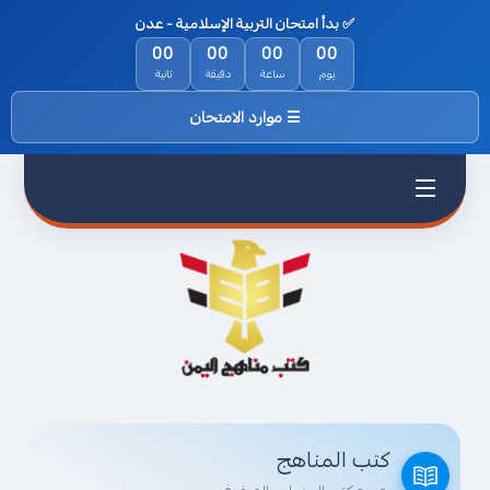
✅ بدأ امتحان التربية الإسلامية - عدن
الرئيسية
00
00
00
00
يوم
ساعة
دقيقة
ثانية
من نحن
☰ موارد الامتحان
السياسة
والخصوصية
اتفاقية
الاستخدام
اتصل بناء
كتب المناهج