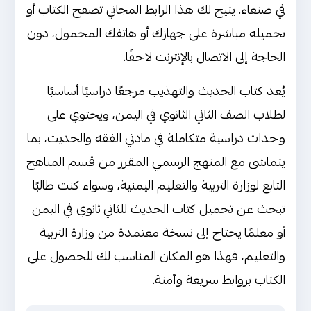
في صنعاء. يتيح لك هذا الرابط المجاني تصفح الكتاب أو
شرح وتحليل مبسط لمحتوى كتاب
تحميله مباشرة على جهازك أو هاتفك المحمول، دون
الحديث والتهذيب للصف الثاني ثانوي
الحاجة إلى الاتصال بالإنترنت لاحقًا.
اليمن
يُعد كتاب الحديث والتهذيب مرجعًا دراسيًا أساسيًا
تحليل الفصل الدراسي الأول: ترسيخ
لطلاب الصف الثاني الثانوي في اليمن، ويحتوي على
القيم الإيمانية وفهم المعاني التربوية
وحدات دراسية متكاملة في مادتي الفقه والحديث، بما
تحليل الفصل الدراسي الثاني: التوجيه
يتماشى مع المنهج الرسمي المقرر من قسم المناهج
السلوكي وتطبيق القيم في الواقع
التابع لوزارة التربية والتعليم اليمنية، وسواء كنت طالبًا
رابط تحميل وتنزيل كتاب الحديث
تبحث عن تحميل كتاب الحديث للثاني ثانوي في اليمن
والتهذيب للصف الثاني ثانوي اليمن
أو معلمًا يحتاج إلى نسخة معتمدة من وزارة التربية
تحميل كتاب الحديث والتهذيب للصف
والتعليم، فهذا هو المكان المناسب لك للحصول على
الثاني ثانوي الصادر من وزارة التربية
الكتاب بروابط سريعة وآمنة.
والتعليم - صنعاء