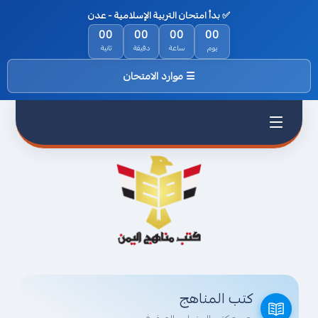
✅ بدأ امتحان التربية الإسلامية - عدن
الرئيسية
00
00
00
00
يوم
ساعة
دقيقة
ثانية
من نحن
☰ موارد الامتحان
السياسة
والخصوصية
اتفاقية
الاستخدام
اتصل بناء
كتب المناهج