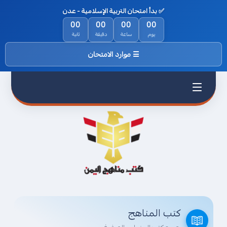
✅ بدأ امتحان التربية الإسلامية - عدن
الرئيسية
00
00
00
00
يوم
ساعة
دقيقة
ثانية
من نحن
☰ موارد الامتحان
السياسة
والخصوصية
اتفاقية
الاستخدام
اتصل بناء
كتب المناهج