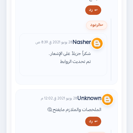
رد
الردود
Nasher
28 يونيو 2021 في 8:39 ص
شكراً جزيلاً على الإشعار..
تم تحديث الروابط
Unknown
28 يونيو 2021 في 12:02 م
الملخصات والملازم مايفتح 🤔
رد