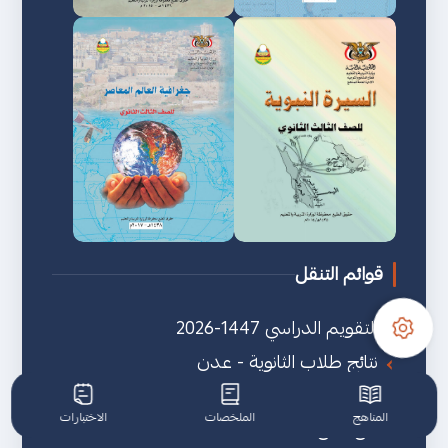
قوائم التنقل
التقويم الدراسي 1447-2026
نتائج طلاب الثانوية - عدن
قروب الفيسبوك
المناهج
الملخصات
الاختبارات
من نحن